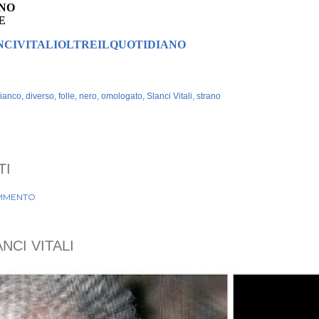
NO
E
NCIVITALIOLTREILQUOTIDIANO
ianco
diverso
folle
nero
omologato
Slanci Vitali
strano
TI
MMENTO
NCI VITALI