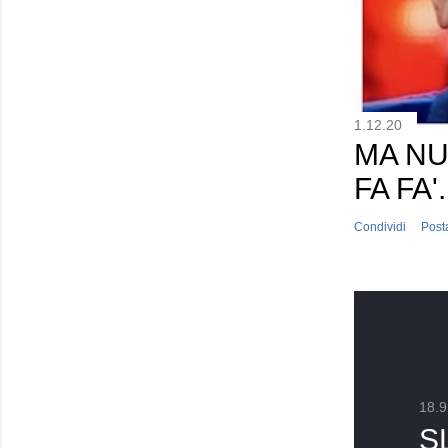
1.12.20
MA NU
FA FA'
Condividi
Post
18.9
S