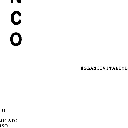
CO
O
LOGATO
RSO