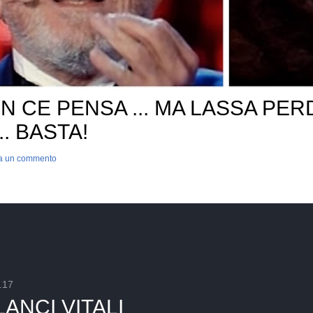
N CE PENSA ... MA LASSA PERD
... BASTA!
a un commento
.17
LANCI VITALI