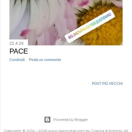
22.4.24
PACE
Condividi
Posta un commento
POST PIÙ VECCHI
Powered by Blogger
Copyright © 2014 – 2026 www.slancivitali.com by Cristina d’Antonio. All