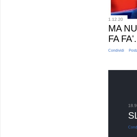
1.12.20
MA NU
FA FA'
Condividi
Post
18.9
S
Condi