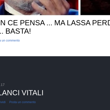
N CE PENSA ... MA LASSA PERD
... BASTA!
a un commento
.17
LANCI VITALI
vidi
Posta un commento