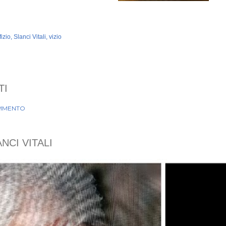
fizio
Slanci Vitali
vizio
TI
MMENTO
NCI VITALI